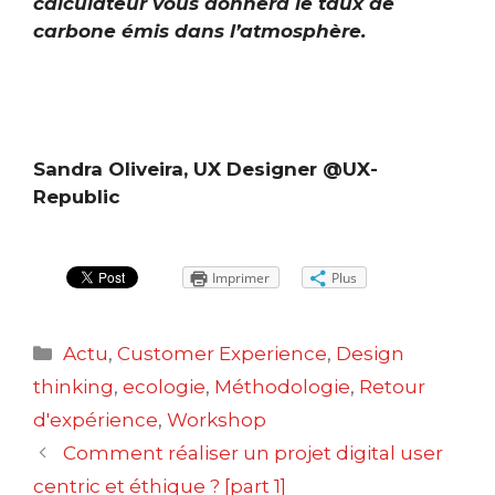
calculateur vous donnera le taux de
carbone émis dans l’atmosphère.
Sandra Oliveira, UX Designer @UX-
Republic
Imprimer
Plus
Catégories
Actu
,
Customer Experience
,
Design
thinking
,
ecologie
,
Méthodologie
,
Retour
d'expérience
,
Workshop
Navigation
Comment réaliser un projet digital user
des
centric et éthique ? [part 1]