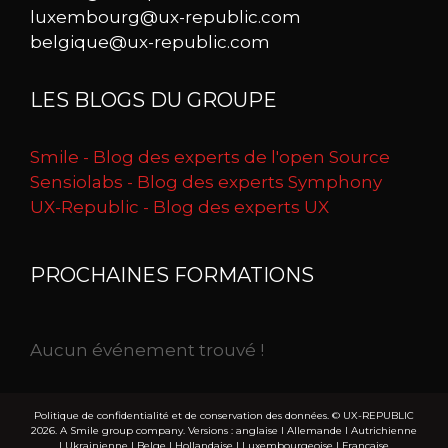
luxembourg@ux-republic.com
belgique@ux-republic.com
LES BLOGS DU GROUPE
Smile - Blog des experts de l'open Source
Sensiolabs - Blog des experts Symphony
UX-Republic - Blog des experts UX
PROCHAINES FORMATIONS
Aucun événement trouvé !
Politique de confidentialité et de conservation des données.
© UX-REPUBLIC
2026. A Smile group company. Versions :
anglaise
I
Allemande
I
Autrichienne
I
Ukrainienne
I
Belge
I
Hollandaise
I
Luxembourgeoise
I
Française