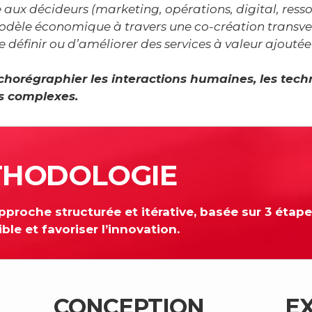
e aux décideurs (marketing, opérations, digital, res
odèle économique à travers une co-création transver
e définir ou d’améliorer des services à valeur ajoutée 
orégraphier les interactions humaines, les techn
s complexes.
THODOLOGIE
roche structurée et itérative, basée sur 3 étape
ible et favoriser l’innovation.
CONCEPTION
E