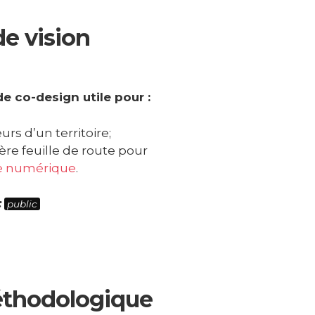
de vision
 de co-design utile pour :
urs d’un territoire;
ère feuille de route pour
gie numérique
.
:
public
thodologique