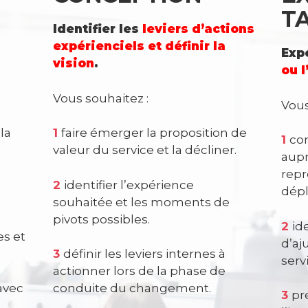
T
Identifier les
leviers d’actions
expérienciels et définir la
Exp
vision
.
ou 
Vous souhaitez :
Vous
la
1
faire émerger la proposition de
1
con
valeur du service et la décliner.
aupr
repr
2
identifier l’expérience
dépl
souhaitée et les moments de
pivots possibles.
2
id
es et
d’aj
à
3
définir les leviers internes à
serv
actionner lors de la phase de
avec
conduite du changement.
3
pr