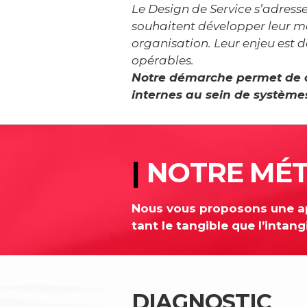
Le Design de Service s’adress
souhaitent développer leur m
organisation. Leur enjeu est d
opérables.
Notre démarche permet de ch
internes au sein de système
|
NOTRE MÉ
Nous vous proposons une app
tant le tangible que l’intang
DIAGNOSTIC