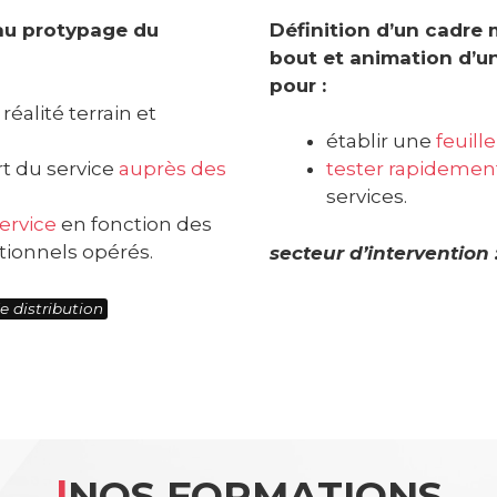
 au protypage du
Définition d’un cadre
bout et animation d’un
pour :
 réalité terrain et
établir une
feuill
t du service
auprès des
tester rapidemen
services.
service
en fonction des
ionnels opérés.
secteur d’intervention 
e distribution
|
NOS FORMATIONS