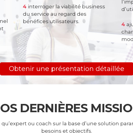
l’im
4
interroger la viabilité business
d’ut
du service au regard des
nel
bénéfices utilisateurs.
4
aj
nt
char
mode
Obtenir une présentation détaillée
OS DERNIÈRES MISSI
 qu’expert ou coach sur la base d’une solution par
besoins et objectifs.