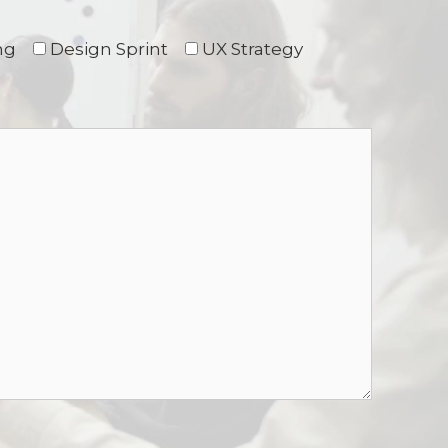
ng
Design Sprint
UX Strategy