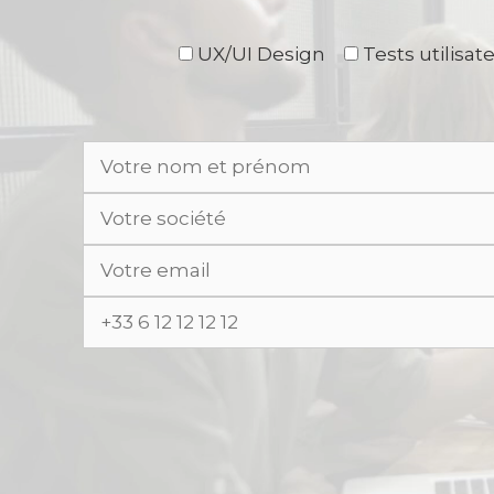
UX/UI Design
Tests utilisat