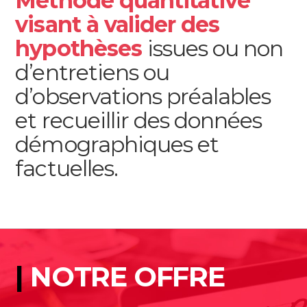
Méthode quantitative
visant à valider des
hypothèses
issues ou non
d’entretiens ou
d’observations préalables
et recueillir des données
démographiques et
factuelles.
|
NOTRE OFFRE