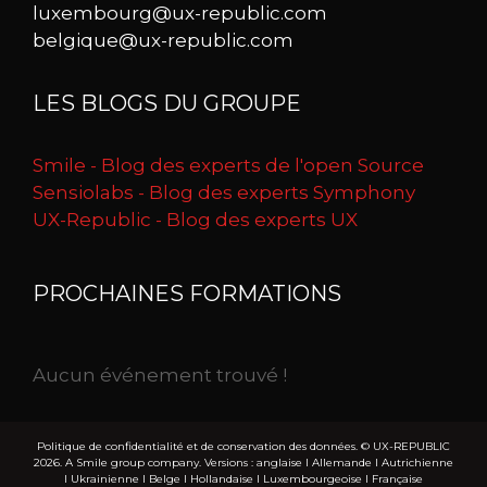
luxembourg@ux-republic.com
belgique@ux-republic.com
LES BLOGS DU GROUPE
Smile - Blog des experts de l'open Source
Sensiolabs - Blog des experts Symphony
UX-Republic - Blog des experts UX
PROCHAINES FORMATIONS
Aucun événement trouvé !
Politique de confidentialité et de conservation des données.
© UX-REPUBLIC
2026. A Smile group company. Versions :
anglaise
I
Allemande
I
Autrichienne
I
Ukrainienne
I
Belge
I
Hollandaise
I
Luxembourgeoise
I
Française