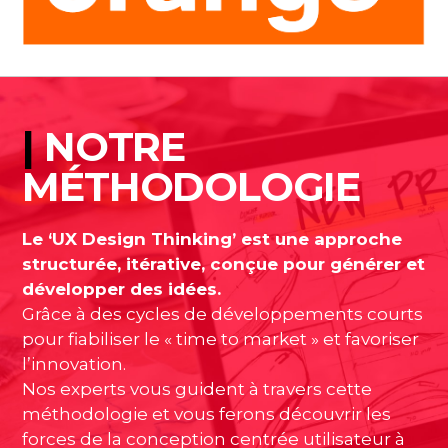
|
NOTRE
MÉTHODOLOGIE
Le ‘UX Design Thinking’ est une approche
structurée, itérative, conçue pour générer et
développer des idées.
Grâce à des cycles de développements courts
pour fiabiliser le « time to market » et favoriser
l’innovation.
Nos experts vous guident à travers cette
méthodologie et vous ferons découvrir les
forces de la conception centrée utilisateur à