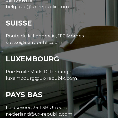
Saint-Pierre
belgique@ux-republic.com
SUISSE
Route de la Longeraie, 1110 Morges
suisse@ux-republic.com
LUXEMBOURG
Rue Emile Mark, Differdange
luxembourg@ux-republic.com
PAYS BAS
Leidseveer, 3511 SB Utrecht
nederland@ux-republic.com