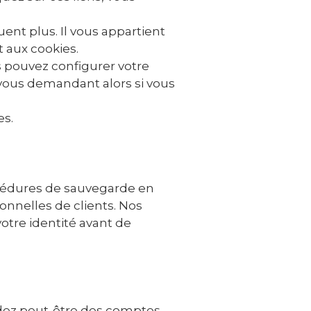
uent plus. Il vous appartient
t aux cookies.
us pouvez configurer votre
, vous demandant alors si vous
es.
cédures de sauvegarde en
onnelles de clients. Nos
tre identité avant de
édez peut-être des comptes