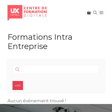
Men
Aller
au
Formations Intra
contenu
Entreprise
LISTE
Aucun événement trouvé !