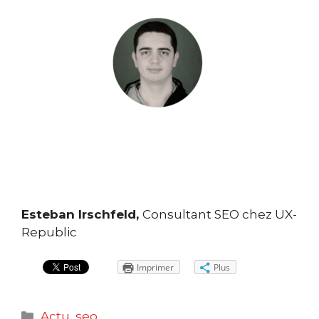
Esteban Irschfeld,
Consultant SEO chez UX-
Republic
Imprimer
Plus
Catégories
Actu
,
seo