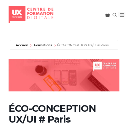
M
Aller
au
contenu
Accueil
Formations
ÉCO-CONCEPTION UX/UI # Paris
ÉCO-CONCEPTION
UX/UI # Paris