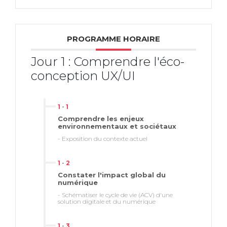
théorie & 50% de pratique
Mise en pratique
PROGRAMME HORAIRE
Échanges
Jour 1 : Comprendre l'éco-
Evaluation et analyse
conception UX/UI
1
-
1
Comprendre les enjeux
environnementaux et sociétaux
- Exposition du contexte actuel
1
-
2
Constater l'impact global du
numérique
- Schématiser le cycle de vie (ACV) d'une
solution digitale et du numérique
1
-
3