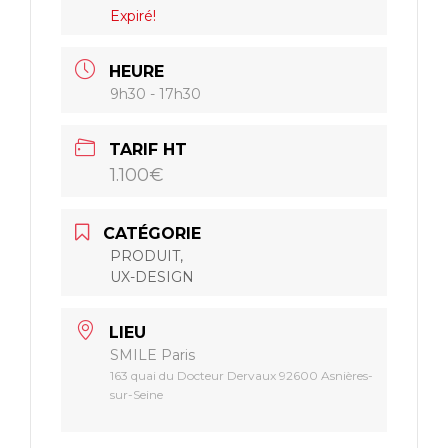
Expiré!
HEURE
9h30 - 17h30
Julien Wilhelm
TARIF HT
1.100€
CATÉGORIE
PRODUIT,
UX-DESIGN
LIEU
SMILE Paris
163 quai du Docteur Dervaux 92600 Asnières-
sur-Seine
Répartition
50% de