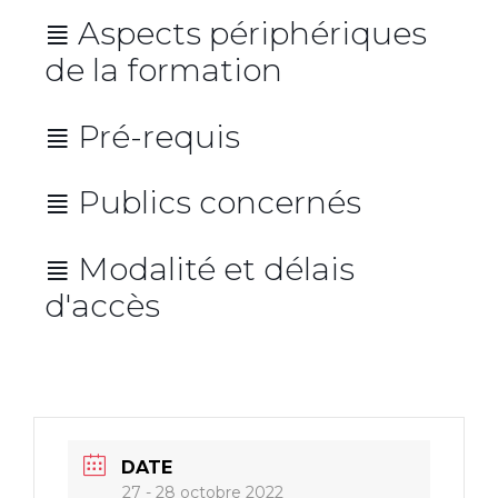
≣ Aspects périphériques
de la formation
Lieu de la formation
≣ Pré-requis
Repas
Nos formations sont issues des savoir-
Aucun prérequis
≣ Publics concernés
faire de nos consultants et partenaires.
Christophe
Clouzeau
≣ Modalité et délais
d'accès
Designers
Green-IT
DATE
27 - 28 octobre 2022