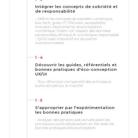
Intégrer les concepts de sobriété et
de responsabilité
- Définir les concepts de sobriété numérique,
low-tech, green IT, IT4Green, accessibilité,
inclusion, illectronisme, écoconception
numérique, Green-UX, respect des données
Un accès de 3 mois à OpenClassrooms est
personnelles, éthique et numérique responsable
- QUIZ ludo-interactif sur les points
compris pour assurer une montée en
incontournables
compétence 360° savoir faire et savoir
1
-
4
être.
Découvrir les guides, référentiels et
bonnes pratiques d'éco-conception
UX/UI
- Tour d’horizon comparatif des principaux
outils actuels sur le marché
1
-
5
S'approprier par l'expérimentation
les bonnes pratiques
Exercer votre esprit
- Analyser des services web actuels selon les
principaux outils d’évaluation, en lien avec les
critique
bonnes pratiques d’écoconception