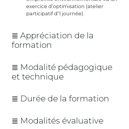
exercice d’optimisation (atelier
participatif d’1 journée).
≣ Appréciation de la
formation
Moyenne globale : 9,7/10
≣ Modalité pédagogique
3,8/4
et technique
3,9/4
4/4
Durant ces 2 journées, vous bénéficierez
≣ Durée de la formation
d’une expérience de formation
Durée : 14 heures réparties sur 2
immersive.
jours consécutifs
≣ Modalités évaluative