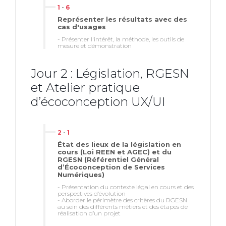
1
-
6
Représenter les résultats avec des
cas d'usages
Apprenant en situation de handicap, nous
- Présenter l'intérêt, la méthode, les outils de
sommes à vos côtés pour identifier les
mesure et démonstration
aménagements les plus adaptés des
modalités et des supports pédagogiques
Jour 2 : Législation, RGESN
ou les aides humaines pertinentes.
et Atelier pratique
d’écoconception UX/UI
referent-
2
-
1
handicap.training@ux-republic.com
01 44
État des lieux de la législation en
94 90 70
cours (Loi REEN et AGEC) et du
RGESN (Référentiel Général
d’Écoconception de Services
Numériques)
- Présentation du contexte légal en cours et des
perspectives d’évolution
- Aborder le périmètre des critères du RGESN
au sein des différents métiers et des étapes de
réalisation d’un projet