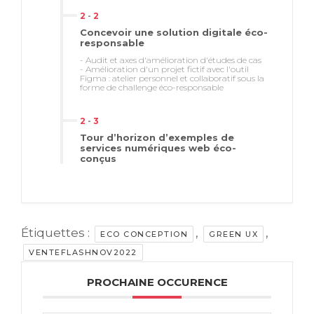
2
-
2
Concevoir une solution digitale éco-
responsable
- Audit et axes d'amélioration d'études de cas
- Amélioration d'un projet fictif avec l'outil
Figma : atelier personnel et collaboratif sous la
forme de challenge éco-responsable
2
-
3
Tour d’horizon d’exemples de
services numériques web éco-
conçus
Étiquettes :
,
,
ECO CONCEPTION
GREEN UX
VENTEFLASHNOV2022
PROCHAINE OCCURENCE