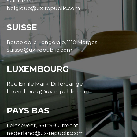
Saint-Pierre
belgique@ux-republic.com
SUISSE
Route de la Longeraie, 1110 Morges
suisse@ux-republic.com
LUXEMBOURG
Rue Emile Mark, Differdange
luxembourg@ux-republic.com
PAYS BAS
Leidseveer, 3511 SB Utrecht
nederland@ux-republic.com