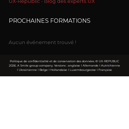
UX-Republic - Blog des experts UX
PROCHAINES FORMATIONS
Aucun événement trouvé !
Politique de confidentialité et de conservation des données.
© UX-REPUBLIC
2026. A Smile group company. Versions :
anglaise
I
Allemande
I
Autrichienne
I
Ukrainienne
I
Belge
I
Hollandaise
I
Luxembourgeoise
I
Française