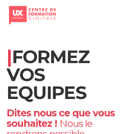
Aller
au
contenu
|
FORMEZ
VOS
EQUIPES
Dites nous ce que vous
souhaitez !
Nous le
rendrons possible.