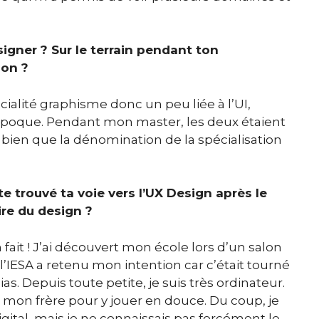
signer ? Sur le terrain pendant ton
ion ?
alité graphisme donc un peu liée à l’UI,
l’époque. Pendant mon master, les deux étaient
 bien que la dénomination de la spécialisation
te trouvé ta voie vers l’UX Design après le
ire du design ?
 fait ! J’ai découvert mon école lors d’un salon
t l’IESA a retenu mon intention car c’était tourné
s. Depuis toute petite, je suis très ordinateur.
̀ mon frère pour y jouer en douce. Du coup, je
digital, mais je ne connaissais pas forcément le