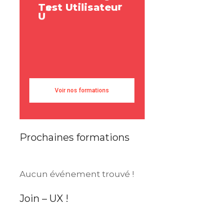
c
T
e
s
t
U
t
i
l
i
s
a
t
e
u
r
r
a
e
s
U
s
e
r
R
e
Voir nos formations
Prochaines formations
Aucun événement trouvé !
Join – UX !