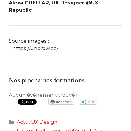
Alexa CUELLAR, UX Designer @UX-
Republic
Source images :
– https://undraw.co/
Nos prochaines formations
Aucun événement trouvé !
Imprimer
Plus
Catégories
Actu
,
UX Design
Navigation
Les multiples possibilités de l’IA au