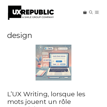
Men
Aller
au
design
contenu
L’UX Writing, lorsque les
mots jouent un rôle