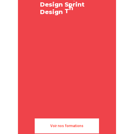
D
e
s
i
g
n
S
p
r
i
n
t
e
g
n
i
D
e
s
i
g
n
T
h
i
n
k
L
Voir nos formations