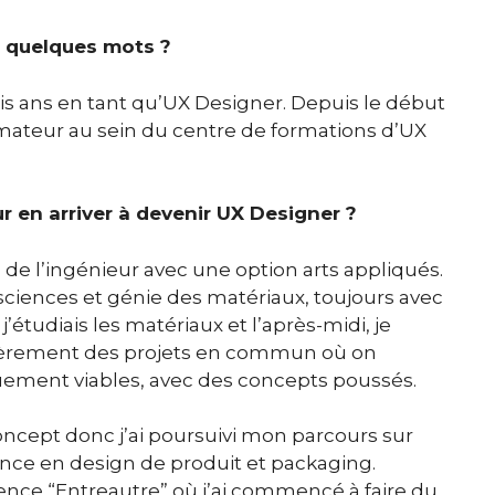
en quelques mots ?
trois ans en tant qu’UX Designer. Depuis le début
ormateur au sein du centre de formations d’UX
ur en arriver à devenir UX Designer ?
 de l’ingénieur avec une option arts appliqués.
n sciences et génie des matériaux, toujours avec
étudiais les matériaux et l’après-midi, je
gulièrement des projets en commun où on
uement viables, avec des concepts poussés.
concept donc j’ai poursuivi mon parcours sur
ance en design de produit et packaging.
ence “Entreautre” où j’ai commencé à faire du