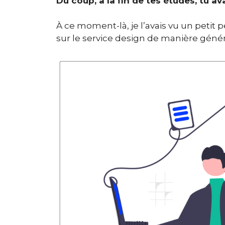
Du coup, à la fin de tes études, tu av
À ce moment-là, je l’avais vu un petit
sur le service design de manière génér