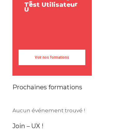
T
e
s
t
U
t
i
l
i
s
a
t
e
u
r
r
a
e
s
U
s
e
r
R
e
Voir nos formations
Prochaines formations
Aucun événement trouvé !
Join – UX !