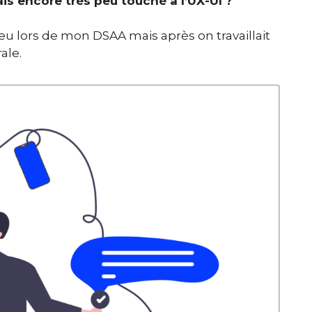
ais encore très peu touché à l’UX-UI ?
 peu lors de mon DSAA mais après on travaillait
ale.