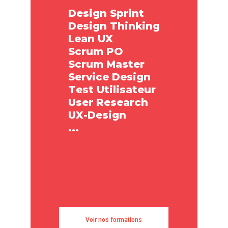
D
e
s
i
g
n
S
p
r
i
n
t
D
e
s
i
g
n
T
h
i
n
k
i
n
g
L
e
a
n
U
X
S
c
r
u
m
P
O
S
c
r
u
m
M
a
s
t
e
r
S
e
r
v
i
c
e
D
e
s
i
g
n
T
e
s
t
U
t
i
l
i
s
a
t
e
u
r
U
s
e
r
R
e
s
e
a
r
c
h
U
X
-
D
e
s
i
g
n
.
.
.
Voir nos formations