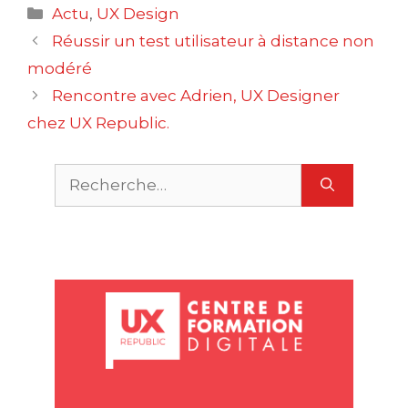
Catégories
Actu
,
UX Design
Navigation
Réussir un test utilisateur à distance non
des
modéré
articles
Rencontre avec Adrien, UX Designer
chez UX Republic.
Rechercher :