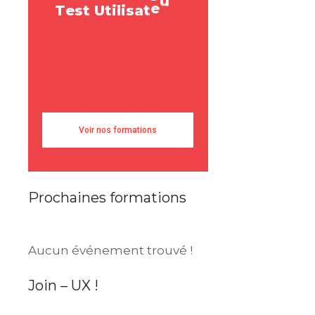
a
T
e
s
t
U
t
i
l
i
s
a
t
e
u
r
e
s
e
R
U
s
e
r
Voir nos formations
Prochaines formations
Aucun événement trouvé !
Join – UX !