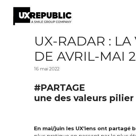
Aller
UX-RADAR : LA
au
contenu
DE AVRIL-MAI 
16 mai 2022
#PARTAGE
une des valeurs pilie
En mai/juin les UX’iens ont partagé
plus pratique en passant par le plus ét