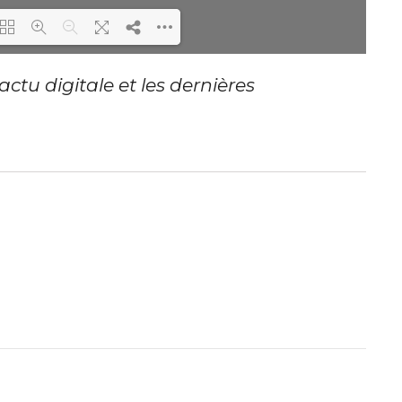
actu digitale et les dernières
ading PDF 55% ...