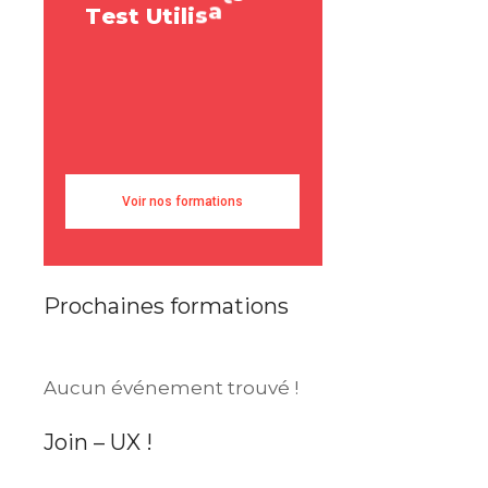
s
r
u
e
T
e
s
t
U
t
i
l
i
s
a
t
U
Voir nos formations
Prochaines formations
Aucun événement trouvé !
Join – UX !