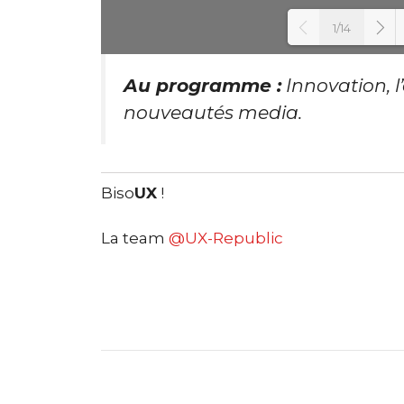
1/14
Au programme :
Innovation, l’
Lo
nouveautés media.
Biso
UX
!
La team
@UX-Republic