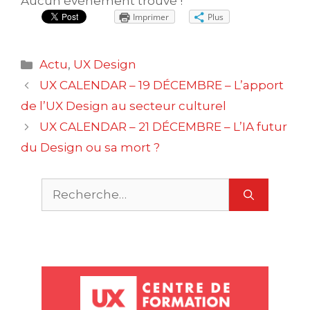
Aucun événement trouvé !
Imprimer
Plus
Catégories
Actu
,
UX Design
Navigation
UX CALENDAR – 19 DÉCEMBRE – L’apport
des
de l’UX Design au secteur culturel
articles
UX CALENDAR – 21 DÉCEMBRE – L’IA futur
du Design ou sa mort ?
Rechercher :
m
O
P
u
r
m
M
u
S
c
a
e
s
t
r
r
c
D
g
n
S
e
c
e
e
v
s
r
i
i