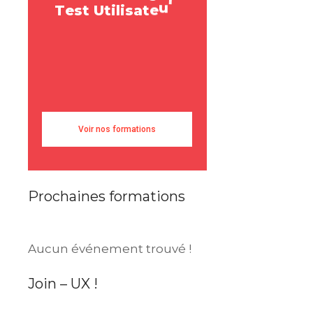
a
T
e
s
t
U
t
i
l
i
s
a
t
e
u
r
e
s
e
R
U
s
e
r
Voir nos formations
Prochaines formations
Aucun événement trouvé !
Join – UX !