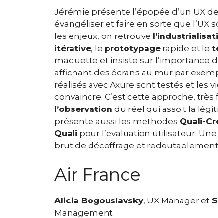
Jérémie présente l’épopée d’un UX de
évangéliser et faire en sorte que l’UX 
les enjeux, on retrouve
l’industrialisat
itérative
, le
prototypage
rapide et le
t
maquette et insiste sur l’importance de 
affichant des écrans au mur par exemp
réalisés avec Axure sont testés et les v
convaincre. C’est cette approche, très 
l’observation
du réel qui assoit la légi
présente aussi les méthodes
Quali-Cr
Quali
pour l’évaluation utilisateur. Un
brut de décoffrage et redoutablement 
Air France
Alicia Bogouslavsky
, UX Manager et
S
Management