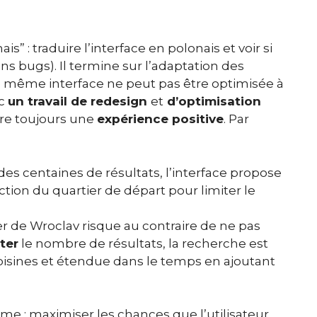
s” : traduire l’interface en polonais et voir si
ans bugs).
Il termine sur l’adaptation des
e même interface ne peut pas être optimisée à
nc
un travail de redesign
et
d’optimisation
ivre toujours une
expérience positive
. Par
des centaines de résultats, l’interface propose
tion du quartier de départ pour limiter le
r de Wroclav risque au contraire de ne pas
ter
le nombre de résultats, la recherche est
 voisines et étendue dans le temps en ajoutant
ême : maximiser les chances que l’utilisateur