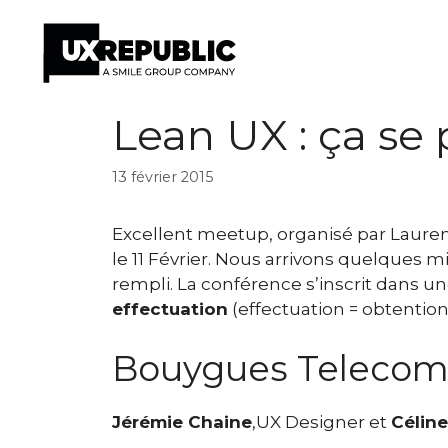
Aller
Lean UX : ça se p
au
contenu
13 février 2015
Excellent meetup, organisé par Laur
le 11 Février. Nous arrivons quelques 
rempli. La conférence s’inscrit dans u
effectuation
(effectuation = obtention 
Bouygues Teleco
Jérémie Chaine
,UX Designer et
Célin