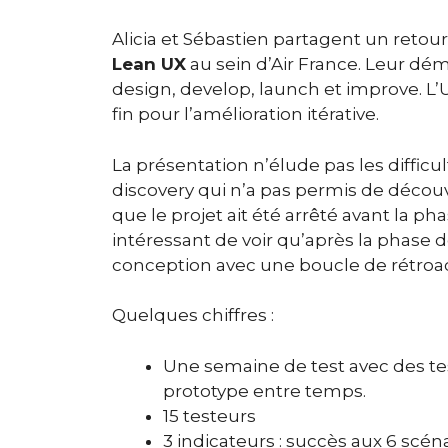
Alicia et Sébastien partagent un reto
Lean UX
au sein d’Air France. Leur dé
design, develop, launch et improve. L’U
fin pour l’amélioration itérative.
La présentation n’élude pas les difficu
discovery qui n’a pas permis de découv
que le projet ait été arrêté avant la ph
intéressant de voir qu’après la phase 
conception avec une boucle de rétroact
Quelques chiffres :
Une semaine de test avec des
te
prototype entre temps.
15 testeurs
3 indicateurs : succès aux 6 scén