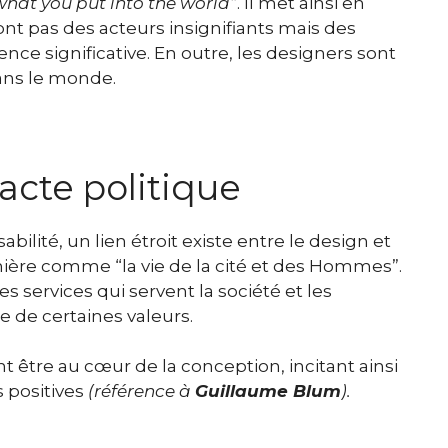
what you put into the world”
.
Il met ainsi en
ont pas des acteurs insignifiants mais des
e significative. En outre, les designers sont
ans le monde.
cte politique
lité, un lien étroit existe entre le design et
ernière comme “la vie de la cité et des Hommes”.
s services qui servent la société et les
e de certaines valeurs.
nt être au cœur de la conception, incitant ainsi
 positives
(
référence à
Guillaume Blum
).