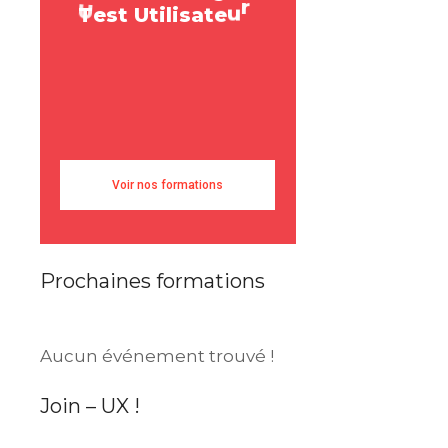
r
T
e
s
t
U
t
i
l
i
s
a
t
e
u
r
a
e
s
e
U
s
e
r
R
Voir nos formations
Prochaines formations
Aucun événement trouvé !
Join – UX !