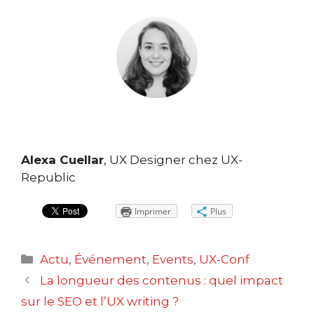
Alexa Cuellar
, UX Designer chez UX-
Republic
Imprimer
Plus
Catégories
Actu
,
Événement
,
Events
,
UX-Conf
Navigation
La longueur des contenus : quel impact
des
sur le SEO et l’UX writing ?
articles