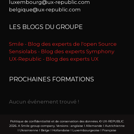
luxembourg@ux-republic.com
belgique@ux-republic.com
LES BLOGS DU GROUPE
Smile - Blog des experts de l'open Source
Sensiolabs - Blog des experts Symphony
UX-Republic - Blog des experts UX
PROCHAINES FORMATIONS
Aucun événement trouvé !
Politique de confidentialité et de conservation des données.
© UX-REPUBLIC
2026. A Smile group company. Versions :
anglaise
I
Allemande
I
Autrichienne
I
Ukrainienne
I
Belge
I
Hollandaise
I
Luxembourgeoise
I
Française