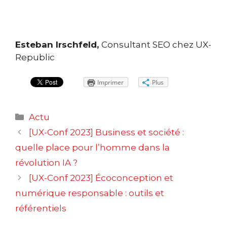
Esteban Irschfeld,
Consultant SEO chez UX-
Republic
Imprimer
Plus
Catégories
Actu
Navigation
[UX-Conf 2023] Business et société :
des
quelle place pour l’homme dans la
articles
révolution IA ?
[UX-Conf 2023] Écoconception et
numérique responsable : outils et
référentiels