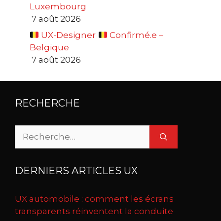
Luxembourg
7 août 2026
UX-Designer
Confirmé.e –
Belgique
7 août 2026
RECHERCHE
Rechercher :
DERNIERS ARTICLES UX
UX automobile : comment les écrans
transparents réinventent la conduite