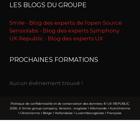
LES BLOGS DU GROUPE
Smile - Blog des experts de l'open Source
Sensiolabs - Blog des experts Symphony
UX-Republic - Blog des experts UX
PROCHAINES FORMATIONS
Aucun événement trouvé !
Politique de confidentialité et de conservation des données.
© UX-REPUBLIC
2026. A Smile group company. Versions :
anglaise
I
Allemande
I
Autrichienne
I
Ukrainienne
I
Belge
I
Hollandaise
I
Luxembourgeoise
I
Française