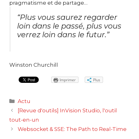
pragmatisme et de partage…
“Plus vous saurez regarder
loin dans le passé, plus vous
verrez loin dans le futur.”
Winston Churchill
Imprimer
Plus
Catégories
Actu
Navigation
[Revue d'outils] InVision Studio, l'outil
des
tout-en-un
articles
Websocket & SSE: The Path to Real-Time