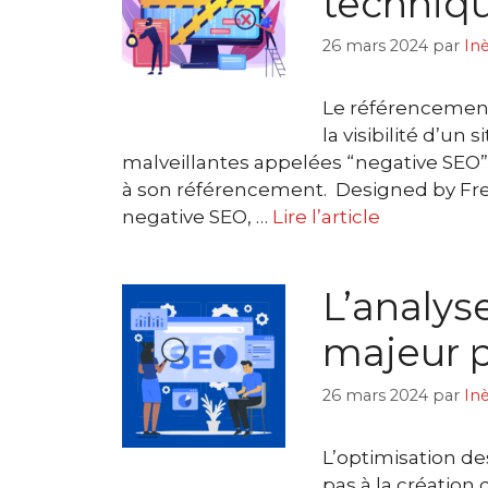
techniqu
26 mars 2024
par
In
Le référencement
la visibilité d’un
malveillantes appelées “negative SEO” 
à son référencement. Designed by Fre
negative SEO, …
Lire l’article
L’analyse
majeur p
26 mars 2024
par
In
L’optimisation d
pas à la création 