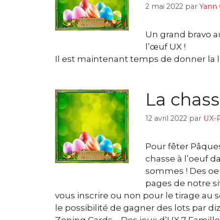
2 mai 2022
par
Yann 
Un grand bravo a
l’œuf UX !
Il est maintenant temps de donner la l
La chass
12 avril 2022
par
UX-R
Pour fêter Pâques,
chasse à l’oeuf d
sommes ! Des oeuf
pages de notre sit
vous inscrire ou non pour le tirage au 
le possibilité de gagner des lots par di
Zoning Cards – Des jeux d’UX 7 Familles