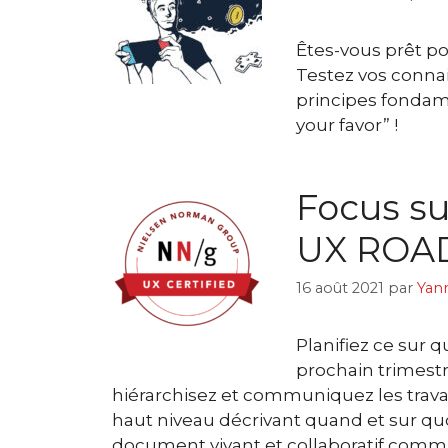
Êtes-vous prêt po
Testez vos connai
principes fondam
your favor” !
Focus su
UX ROA
16 août 2021
par
Yan
Planifiez ce sur q
prochain trimestre
hiérarchisez et communiquez les trava
haut niveau décrivant quand et sur quoi
document vivant et collaboratif commu