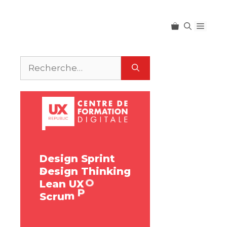
Menu
Rechercher :
v
r
e
S
r
D
e
s
i
g
n
S
p
r
i
n
t
D
e
s
i
g
n
T
h
i
n
k
i
n
g
e
L
e
a
n
U
X
S
c
r
u
m
P
O
t
s
a
M
S
c
r
u
m