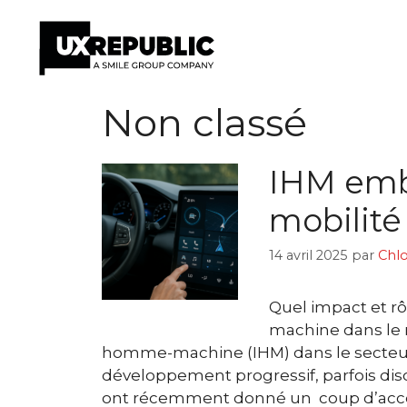
Aller
Non classé
au
contenu
IHM emb
mobilité 
14 avril 2025
par
Chlo
Quel impact et r
machine dans le 
homme-machine (IHM) dans le secteur
développement progressif, parfois di
ont récemment donné un coup d’accé