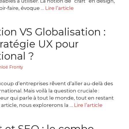
ables à utiliser. La notion de “craft” en design,
voir-faire, évoque …
Lire l’article
ion VS Globalisation :
tratégie UX pour
tional ?
hloé Fronty
coup d’entreprises rêvent d’aller au-delà des
national. Mais voilà la question cruciale :
eur qui parle à tout le monde, tout en restant
article, nous explorerons la …
Lire l’article
t et SEO : le combo