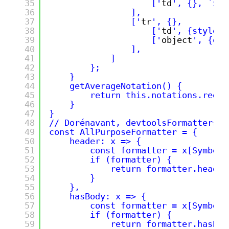
35
['
td
', {}, `${t
36
],
37
['
tr
', {},
38
['
td
', {style: 
39
['
object
', {obj
40
],
41
]
42
};
43
}
44
getAverageNotation() {
45
return this.notations.reduc
46
}
47
}
48
// Dorénavant, devtoolsFormatters n
49
const AllPurposeFormatter = {
50
header: x => {
51
const formatter = x[Symbol.
52
if (formatter) {
53
return formatter.header
54
}
55
},
56
hasBody: x => {
57
const formatter = x[Symbol.
58
if (formatter) {
59
return formatter.hasBod