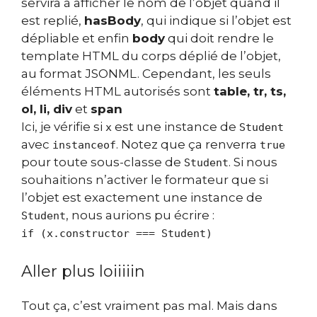
servira à afficher le nom de l’objet quand il
est replié,
hasBody
, qui indique si l’objet est
dépliable et enfin
body
qui doit rendre le
template HTML du corps déplié de l’objet,
au format JSONML. Cependant, les seuls
éléments HTML autorisés sont
table, tr, ts,
ol, li, div
et
span
Ici, je vérifie si
est une instance de
x
Student
avec
. Notez que ça renverra
instanceof
true
pour toute sous-classe de
. Si nous
Student
souhaitions n’activer le formateur que si
l’objet est exactement une instance de
, nous aurions pu écrire :
Student
if (x.constructor === Student)
Aller plus loiiiiin
Tout ça, c’est vraiment pas mal. Mais dans