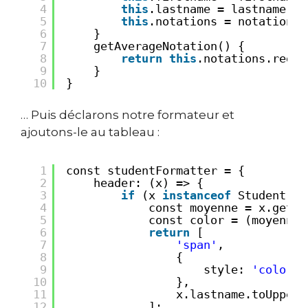
4
this
.lastname = lastname;
5
this
.notations = notations;
6
}
7
getAverageNotation() {
8
return
this
.notations.reduc
9
}
10
}
… Puis déclarons notre formateur et
ajoutons-le au tableau :
1
const studentFormatter = {
2
header: (x) => {
3
if
(x 
instanceof
Student) {
4
const moyenne = x.getAv
5
const color = (moyenne 
6
return
[
7
'span'
,
8
{
9
style: 
'color: 
10
},
11
x.lastname.toUpperC
12
];