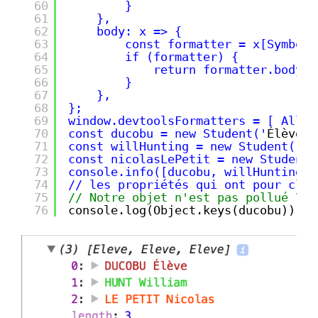
60
}
61
},
62
body: x => {
63
const formatter = x[Symbol.
64
if (formatter) {
65
return formatter.body()
66
}
67
},
68
};
69
window.devtoolsFormatters = [ AllPu
70
const ducobu = new Student('
Élève
',
71
const willHunting = new Student('
Wi
72
const nicolasLePetit = new Student(
73
console.info([ducobu, willHunting, 
74
// les propriétés qui ont pour clé 
75
// Notre objet n'est pas pollué \o/
76
console.log(Object.keys(ducobu)); 
/