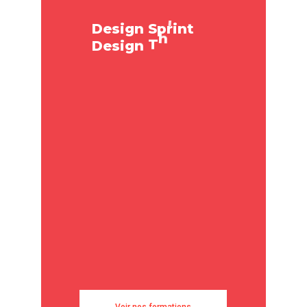
.
.
.
D
e
s
i
g
n
S
p
r
i
n
t
e
g
n
i
D
e
s
i
g
n
T
h
i
n
k
L