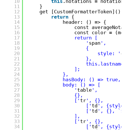
10
this
.notations = notations;
11
}
12
get [CustomFormatterToken]() {
13
return
{
14
header: () => {
15
const averageNotati
16
const color = (moye
17
return [
18
'
span
',
19
{
20
style: '
col
21
},
22
this.lastname.t
23
];
24
},
25
hasBody: () => true,
26
body: () => [
27
'
table
',
28
{},
29
['
tr
', {},
30
['
td
', {style: 
31
['
td
', {}, `${t
32
],
33
['
tr
', {},
34
['
td
', {style: 