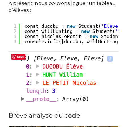
À présent, nous pouvons loguer un tableau
d’élèves :
1
const ducobu = 
new
Student(
'Élève'
, 
2
const willHunting = 
new
Student(
'Wil
3
const nicolasLePetit = 
new
Student(
'
4
console.info([ducobu, willHunting, n
Save
Brève analyse du code