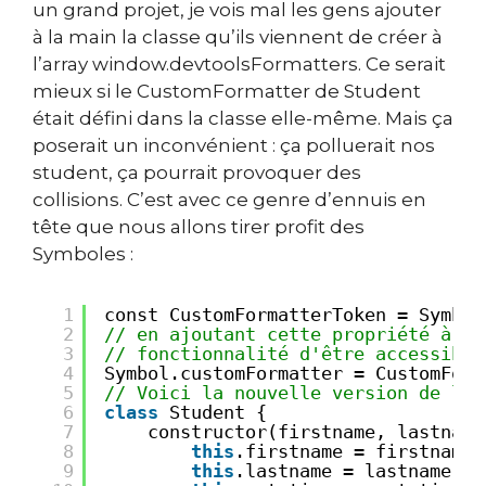
un grand projet, je vois mal les gens ajouter
à la main la classe qu’ils viennent de créer à
l’array window.devtoolsFormatters. Ce serait
mieux si le CustomFormatter de Student
était défini dans la classe elle-même. Mais ça
poserait un inconvénient : ça polluerait nos
student, ça pourrait provoquer des
collisions. C’est avec ce genre d’ennuis en
tête que nous allons tirer profit des
Symboles :
1
const CustomFormatterToken = Symbol
2
// en ajoutant cette propriété à Sy
3
// fonctionnalité d'être accessible
4
Symbol.customFormatter = CustomForm
5
// Voici la nouvelle version de la 
6
class
Student {
7
constructor(firstname, lastname
8
this
.firstname = firstname;
9
this
.lastname = lastname;