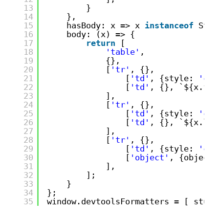
13
}
14
},
15
hasBody: x => x 
instanceof
Stud
16
body: (x) => {
17
return
[
18
'table'
,
19
{},
20
[
'tr'
, {},
21
[
'td'
, {style: 
'col
22
[
'td'
, {}, `${x.fir
23
],
24
[
'tr'
, {},
25
[
'td'
, {style: 
'col
26
[
'td'
, {}, `${x.las
27
],
28
[
'tr'
, {},
29
[
'td'
, {style: 
'col
30
[
'object'
, {object:
31
],
32
];
33
}
34
};
35
window.devtoolsFormatters = [ stude