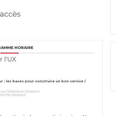
'accès
AMME HORAIRE
r l'UX
ur : les bases pour construire un bon service /
 sur l’eXpérience Utilisateur
centrée utilisateur
st compris pour assurer une montée en
tre.