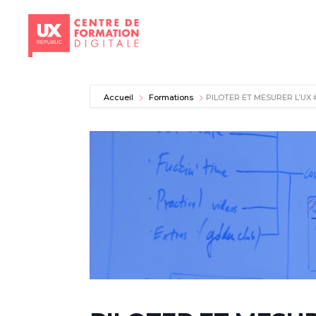
Aller
au
Accueil
Formations
PILOTER ET MESURER L’UX #
contenu