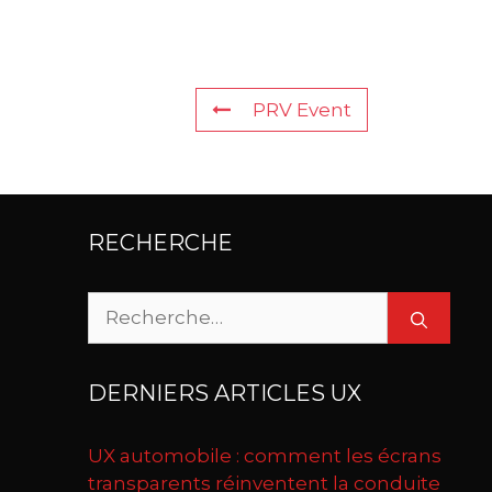
PRV Event
RECHERCHE
Rechercher :
DERNIERS ARTICLES UX
UX automobile : comment les écrans
transparents réinventent la conduite