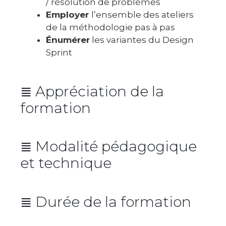
/ résolution de problèmes
Employer
l’ensemble des ateliers
de la méthodologie pas à pas
Énumérer
les variantes du Design
Sprint
≣ Appréciation de la
formation
Moyenne globale : 8,5/10
≣ Modalité pédagogique
3,7/4
et technique
3,5/4
3,7/4
≣ Durée de la formation
Durée : 14 heures réparties sur 2