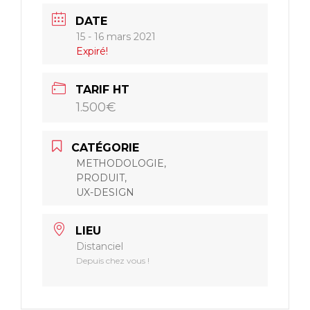
Illustration
DATE
15 - 16 mars 2021
Mise en pratique
Expiré!
TARIF HT
Échanges
1.500€
Evaluation et analyse
CATÉGORIE
METHODOLOGIE,
PRODUIT,
UX-DESIGN
Supports pédagogiques :
LIEU
Distanciel
Depuis chez vous !
Matériel pédagogique :