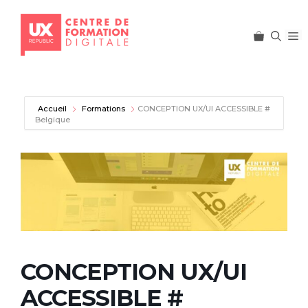
M
Aller
au
contenu
Accueil
Formations
CONCEPTION UX/UI ACCESSIBLE #
Belgique
CONCEPTION UX/UI
ACCESSIBLE #