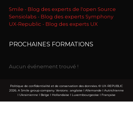
Smile - Blog des experts de l'open Source
Sensiolabs - Blog des experts Symphony
UX-Republic - Blog des experts UX
PROCHAINES FORMATIONS
Aucun événement trouvé !
Politique de confidentialité et de conservation des données.
© UX-REPUBLIC
2026. A Smile group company. Versions :
anglaise
I
Allemande
I
Autrichienne
I
Ukrainienne
I
Belge
I
Hollandaise
I
Luxembourgeoise
I
Française