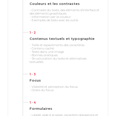
Couleurs et les contrastes
- Contraste du texte, des éléments d’interface et
des éléments graphiques
- Information par la couleur
- Exemples de tests avec les outils
1
-
2
Contenus textuels et typographie
- Taille et espacements des caractères
- Contenu caché
- Texte dans une image
- Bonnes pratiques
- Structuration du texte et alternatives
textuelles
1
-
3
Focus
- Visibilité et perception du focus
- Ordre du focus
1
-
4
Formulaires
- Libellé, aide à la saisie, caractère obligatoire et