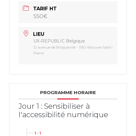
Échanges
TARIF HT
550€
Travaux pratiques
wireframes
LIEU
UX-REPUBLIC Belgique
Mise à disposition
12 avenue de Broqueville - 1150 Woluwe-Saint-
Pierre
Evaluation et analyse
PROGRAMME HORAIRE
Jour 1 : Sensibiliser à
l'accessibilité numérique
1
-
1