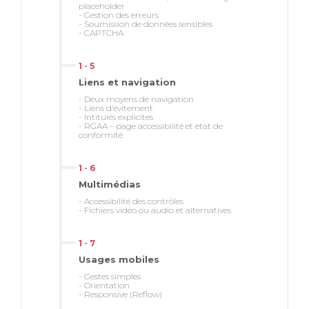
placeholder
- Gestion des erreurs
- Soumission de données sensibles
Apprenant en situation de handicap, nous
- CAPTCHA
sommes à vos côtés pour identifier les
aménagements les plus adaptés des
1
-
5
Liens et navigation
modalités et des supports pédagogiques
- Deux moyens de navigation
ou les aides humaines pertinentes.
- Liens d’évitement
- Intitulés explicites
- RGAA – page accessibilité et état de
conformité
referent-
1
-
6
handicap.training@ux-republic.com
01 44
Multimédias
94 90 70
- Accessibilité des contrôles
- Fichiers vidéo ou audio et alternatives
1
-
7
Usages mobiles
- Gestes simples
- Orientation
- Responsive (Reflow)