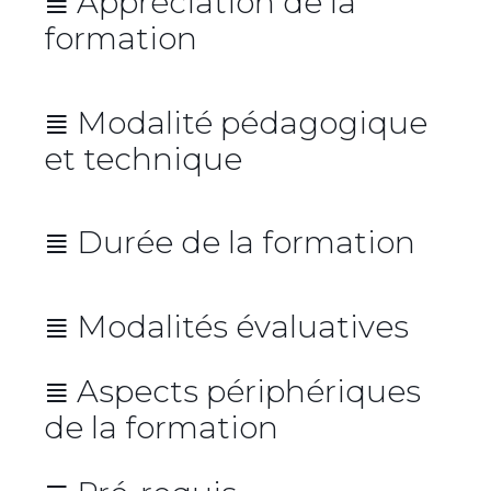
≣ Appréciation de la
formation
Cette formation est nouvelle au
≣ Modalité pédagogique
catalogue UX-Republic.
et technique
Moyenne globale : -/10
-/4
≣ Durée de la formation
-/4
-/4
Durée : 7 heures réparties sur 1
journée
≣ Modalités évaluatives
≣ Aspects périphériques
de la formation
Lieu de la formation