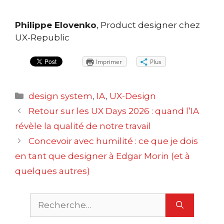
Philippe Elovenko
, Product designer chez
UX-Republic
Imprimer
Plus
Catégories
design system
,
IA
,
UX-Design
Navigation
Retour sur les UX Days 2026 : quand l’IA
des
révèle la qualité de notre travail
articles
Concevoir avec humilité : ce que je dois
en tant que designer à Edgar Morin (et à
quelques autres)
Rechercher :