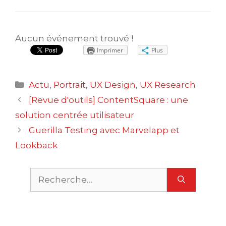
Aucun événement trouvé !
Imprimer
Plus
Catégories
Actu
,
Portrait
,
UX Design
,
UX Research
Navigation
[Revue d'outils] ContentSquare : une
des
solution centrée utilisateur
articles
Guerilla Testing avec Marvelapp et
Lookback
Rechercher :