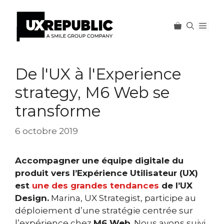
Men
Aller
au
De l'UX à l'Experience
contenu
strategy, M6 Web se
transforme
6 octobre 2019
Accompagner une équipe digitale du
produit vers l’Expérience Utilisateur (UX)
est
une des grandes tendances
de l’UX
Design.
Marina, UX Strategist, participe au
déploiement d’une stratégie centrée sur
l’expérience chez
M6 Web
. Nous avons suivi