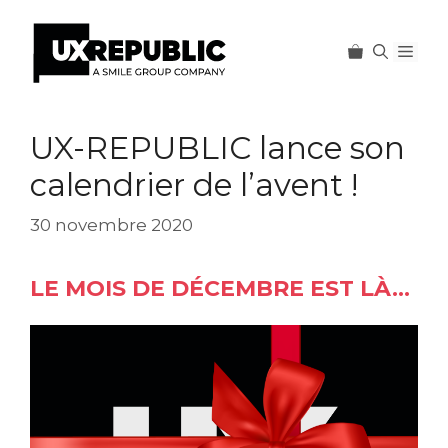
Men
Aller
au
UX-REPUBLIC lance son
contenu
calendrier de l’avent !
30 novembre 2020
LE MOIS DE DÉCEMBRE EST LÀ…