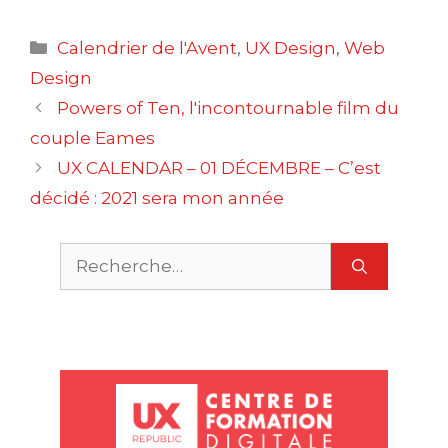
Catégories
Calendrier de l'Avent
,
UX Design
,
Web
Design
Navigation
Powers of Ten, l'incontournable film du
des
couple Eames
articles
UX CALENDAR – 01 DÉCEMBRE – C’est
décidé : 2021 sera mon année
Rechercher :
U
X
n
a
e
L
m
O
P
u
S
c
r
g
m
M
u
S
c
a
e
s
t
r
r
D
g
n
S
e
c
e
e
v
s
r
i
i
T
U
u
e
a
e
s
s
t
t
t
r
i
i
l