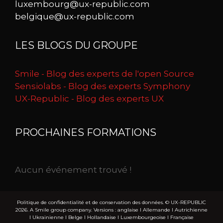
luxembourg@ux-republic.com
belgique@ux-republic.com
LES BLOGS DU GROUPE
Smile - Blog des experts de l'open Source
Sensiolabs - Blog des experts Symphony
UX-Republic - Blog des experts UX
PROCHAINES FORMATIONS
Aucun événement trouvé !
Politique de confidentialité et de conservation des données.
© UX-REPUBLIC
2026. A Smile group company. Versions :
anglaise
I
Allemande
I
Autrichienne
I
Ukrainienne
I
Belge
I
Hollandaise
I
Luxembourgeoise
I
Française