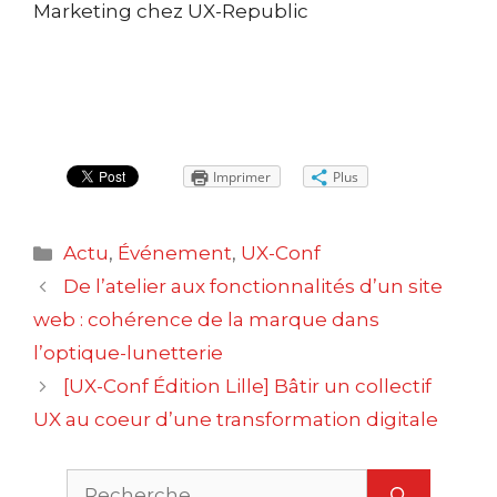
Marketing chez UX-Republic
Imprimer
Plus
Catégories
Actu
,
Événement
,
UX-Conf
Navigation
De l’atelier aux fonctionnalités d’un site
des
web : cohérence de la marque dans
articles
l’optique-lunetterie
[UX-Conf Édition Lille] Bâtir un collectif
UX au coeur d’une transformation digitale
Rechercher :