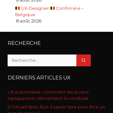
UX-Designer
Confirmé.e –
Belgique
8 août 2026
RECHERCHE
Rechercher :
DERNIERS ARTICLES UX
UX automobile : comment les écrans
transparents réinventent la conduite
Si l’IA sait faire, faut-il savoir faire pour être un