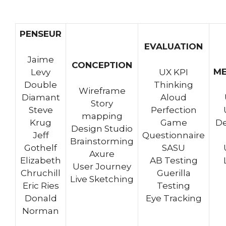
PENSEUR
EVALUATION
Jaime
CONCEPTION
M
Levy
UX KPI
Double
Thinking
Wireframe
Diamant
Aloud
Story
Steve
Perfection
mapping
Krug
Game
De
Design Studio
Jeff
Questionnaire
Brainstorming
Gothelf
SASU
Axure
Elizabeth
AB Testing
User Journey
Chruchill
Guerilla
Live Sketching
Eric Ries
Testing
Donald
Eye Tracking
Norman