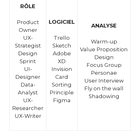
RÔLE
LOGICIEL
Product
ANALYSE
Owner
UX-
Trello
Warm-up
Strategist
Sketch
Value Proposition
Design
Adobe
Design
Sprint
XD
Focus Group
UI-
Invision
Personae
Designer
Card
User Interview
Data-
Sorting
Fly on the wall
Analyst
Principle
Shadowing
UX-
Figma
Researcher
UX-Writer