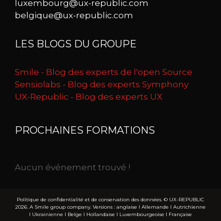
luxembourg@ux-republic.com
belgique@ux-republic.com
LES BLOGS DU GROUPE
Smile - Blog des experts de l'open Source
Sensiolabs - Blog des experts Symphony
UX-Republic - Blog des experts UX
PROCHAINES FORMATIONS
Aucun événement trouvé !
Politique de confidentialité et de conservation des données.
© UX-REPUBLIC
2026. A Smile group company. Versions :
anglaise
I
Allemande
I
Autrichienne
I
Ukrainienne
I
Belge
I
Hollandaise
I
Luxembourgeoise
I
Française