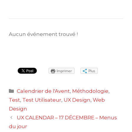
Aucun événement trouvé !
Imprimer
Plus
Catégories
Calendrier de l'Avent
,
Méthodologie
,
Test
,
Test Utilisateur
,
UX Design
,
Web
Design
Navigation
UX CALENDAR – 17 DÉCEMBRE – Menus
des
du jour
articles