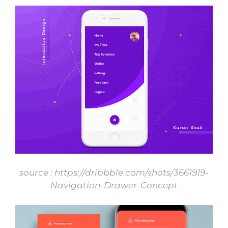
source :
https://dribbble.com/shots/3661919-
Navigation-Drawer-Concept