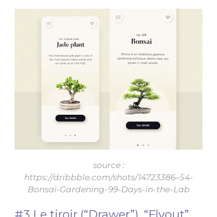
source :
https://dribbble.com/shots/14723386–54-
Bonsai-Gardening-99-Days-in-the-Lab
#3 Le tiroir (“Drawer”), “Flyout”