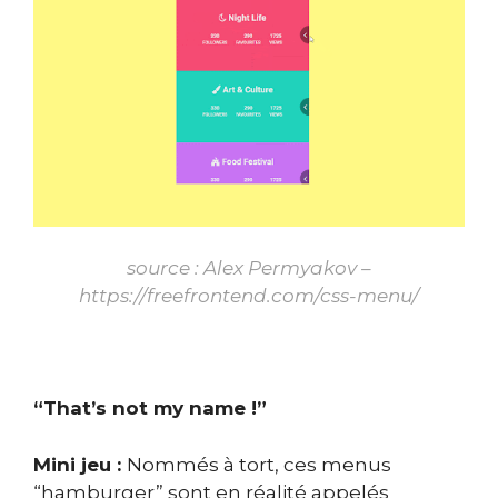
source : Alex
Permyakov –
https://freefrontend.com/css-menu/
“That’s not my name !”
Mini jeu :
N
ommés à tort, ces menus
“hamburger” sont en réalité appelés