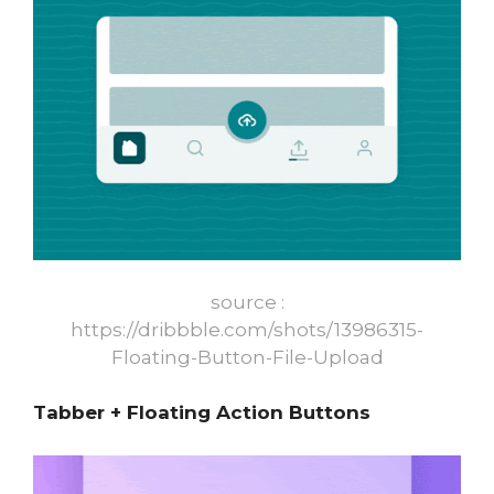
source :
https://dribbble.com/shots/13986315-
Floating-Button-File-Upload
Tabber + Floating Action Buttons