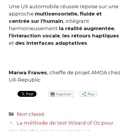
Une UX automobile réussie repose sur une
approche
multisensorielle, fluide et
centrée sur l’humain
, intégrant
harmonieusement
la réalité augmentée
,
l’interaction vocale
,
les retours haptiques
et
des interfaces adaptatives
.
Marwa Frawes
, cheffe de projet AMOA chez
UX-Republic
Imprimer
Plus
Catégories
Non classé
Navigation
La méthode de test Wizard of Oz pour
des