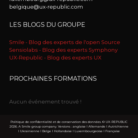
belgique@ux-republic.com
LES BLOGS DU GROUPE
Smile - Blog des experts de l'open Source
Sensiolabs - Blog des experts Symphony
UX-Republic - Blog des experts UX
PROCHAINES FORMATIONS
Aucun événement trouvé !
Politique de confidentialité et de conservation des données.
© UX-REPUBLIC
2026. A Smile group company. Versions :
anglaise
I
Allemande
I
Autrichienne
I
Ukrainienne
I
Belge
I
Hollandaise
I
Luxembourgeoise
I
Française