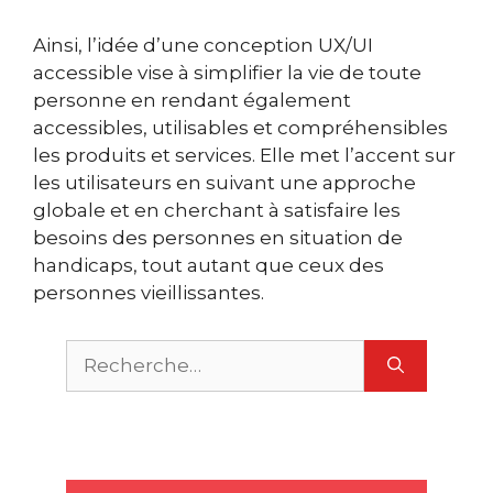
Ainsi, l’idée d’une conception UX/UI
accessible vise à simplifier la vie de toute
personne en rendant également
accessibles, utilisables et compréhensibles
les produits et services. Elle met l’accent sur
les utilisateurs en suivant une approche
globale et en cherchant à satisfaire les
besoins des personnes en situation de
handicaps, tout autant que ceux des
personnes vieillissantes.
Rechercher :
X
U
m
O
P
u
c
S
r
n