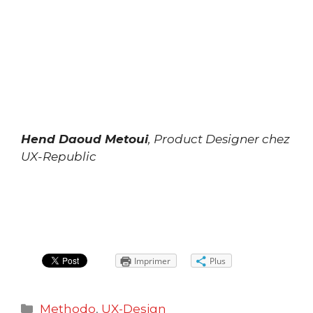
Hend Daoud Metoui
,
Product Designer chez
UX-Republic
Imprimer
Plus
Catégories
Methodo
,
UX-Design