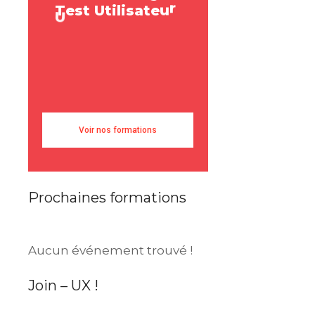
T
e
s
t
U
t
i
l
i
s
a
t
e
u
r
r
a
e
s
U
s
e
r
R
e
Voir nos formations
Prochaines formations
Aucun événement trouvé !
Join – UX !