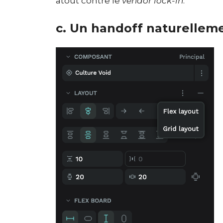
atout contre le
vendor lock-in
.
c. Un handoff naturelleme