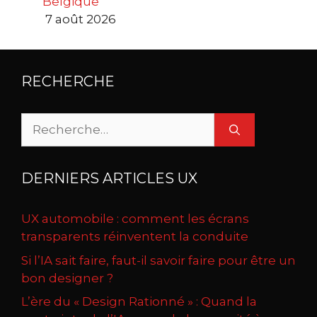
Belgique
7 août 2026
RECHERCHE
Rechercher :
DERNIERS ARTICLES UX
UX automobile : comment les écrans
transparents réinventent la conduite
Si l’IA sait faire, faut-il savoir faire pour être un
bon designer ?
L’ère du « Design Rationné » : Quand la