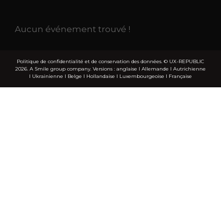
Aucun événement trouvé !
Politique de confidentialité et de conservation des données.
© UX-REPUBLIC
2026. A Smile group company. Versions :
anglaise
I
Allemande
I
Autrichienne
I
Ukrainienne
I
Belge
I
Hollandaise
I
Luxembourgeoise
I
Française