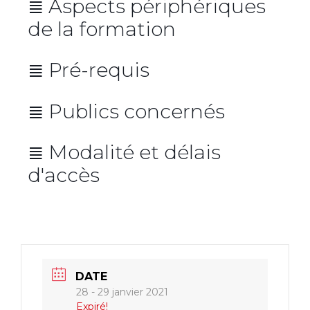
≣ Aspects périphériques
de la formation
Lieux de la formation
≣ Pré-requis
Repas
Avoir au moins 1 première
≣ Publics concernés
expérience
Nos formations sont issues des savoir-
≣ Modalité et délais
Avoir un intérêt
faire de nos consultants et illustrées de
d'accès
leurs retours d’expérience.
Répartition
DATE
40% de
28 - 29 janvier 2021
théorie & 60% de pratique
Expiré!