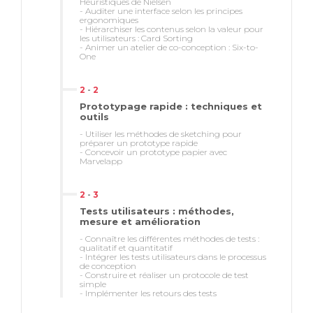
Heuristiques de Nielsen
- Auditer une interface selon les principes
ergonomiques
- Hiérarchiser les contenus selon la valeur pour
les utilisateurs : Card Sorting
- Animer un atelier de co-conception : Six-to-
One
2
-
2
Prototypage rapide : techniques et
outils
- Utiliser les méthodes de sketching pour
préparer un prototype rapide
- Concevoir un prototype papier avec
Marvelapp
2
-
3
Tests utilisateurs : méthodes,
mesure et amélioration
- Connaître les différentes méthodes de tests :
qualitatif et quantitatif
- Intégrer les tests utilisateurs dans le processus
de conception
- Construire et réaliser un protocole de test
simple
- Implémenter les retours des tests