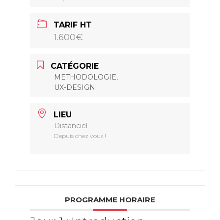
Illustration
TARIF HT
Mise en pratique
1.600€
CATÉGORIE
Échanges
METHODOLOGIE,
UX-DESIGN
Evaluation et analyse
LIEU
Distanciel
Depuis chez vous !
Supports pédagogiques :
PROGRAMME HORAIRE
Matériel pédagogique :