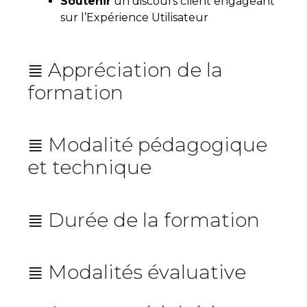
Soutenir
un discours client engageant
sur l’Expérience Utilisateur
≣ Appréciation de la
formation
Moyenne globale : 8,8/10
≣ Modalité pédagogique
3,8/4
et technique
3,7/4
3,9/4
≣ Durée de la formation
Durée : 14 heures réparties sur 2
jours consécutifs
≣ Modalités évaluative