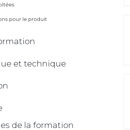
oltées
s pour le produit
formation
ue et technique
,8/4
9/4
on
 1 jour
e
es de la formation