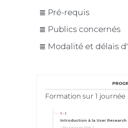
Lieu de la formation
≣ Pré-requis
Repas
Avoir au moins 1 première e
≣ Publics concernés
Répartition
pratique
Avoir un intérêt
≣ Modalité et délais d
Illustration
Mise en pratique
Échanges
Evaluation et analyse
PROGR
Supports pédagogiques :
Formation sur 1 journée
Matériel pédagogique :
1
-
1
Introduction à la User Research
- Pourquoi en faire ?