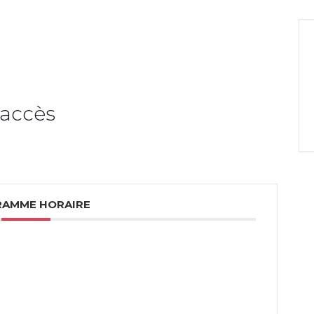
xpérience
30% de théorie & 70% de
'accès
AMME HORAIRE