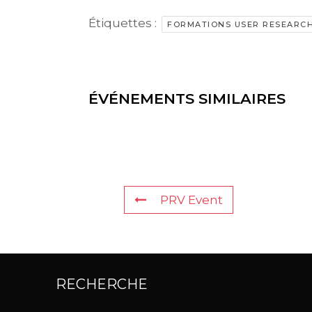
Étiquettes :
FORMATIONS USER RESEARC
handicap.training@ux-republic.com
ÉVÉNEMENTS SIMILAIRES
PRV Event
RECHERCHE