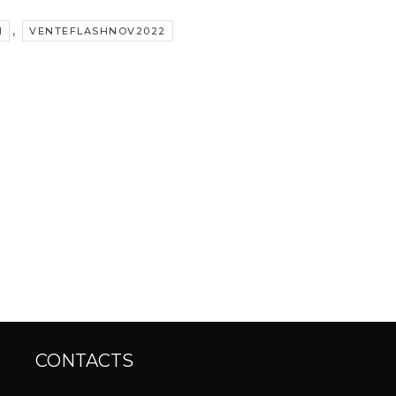
referent-
,
H
VENTEFLASHNOV2022
01 44 94 90 70
CONTACTS