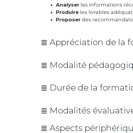
Analyser
les informations réc
Produire
les livrables adéquat
Proposer
des recommandation
≣ Appréciation de la 
Moyenne globale : 8,8/10
≣ Modalité pédagogiq
3
3,7/4
3,
≣ Durée de la formati
Durée : 7 heures réparties sur
≣ Modalités évaluativ
≣ Aspects périphériqu