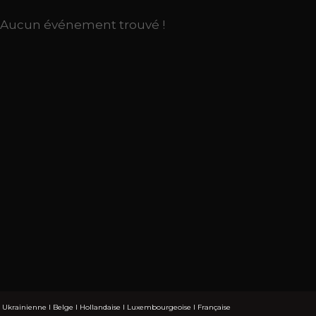
Aucun événement trouvé !
I
Ukrainienne
I
Belge
I
Hollandaise
I
Luxembourgeoise
I
Française