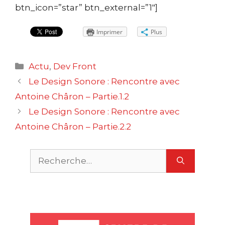
btn_icon=”star” btn_external=”1″]
Imprimer
Plus
Catégories
Actu
,
Dev Front
Navigation
Le Design Sonore : Rencontre avec
des
Antoine Châron – Partie.1.2
articles
Le Design Sonore : Rencontre avec
Antoine Châron – Partie.2.2
Rechercher :
U
X
n
a
e
g
L
m
O
P
u
S
c
r
m
M
u
S
c
a
e
s
t
r
r