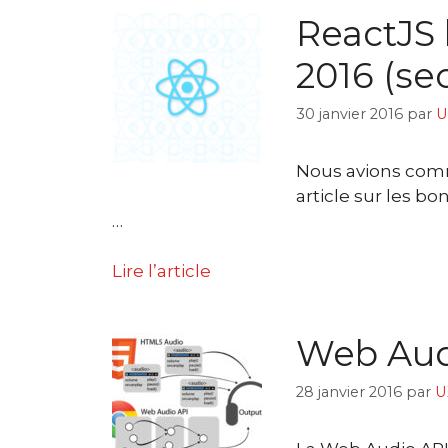
ReactJS 
2016 (se
30 janvier 2016
par
U
Nous avions comm
article sur les bo
…
Lire l’article
Web Aud
28 janvier 2016
par
U