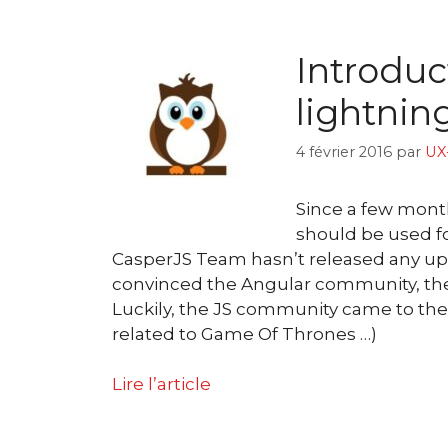
Introduc
lightnin
4 février 2016
par
UX
Since a few mont
should be used fo
CasperJS Team hasn’t released any upda
convinced the Angular community, there
Luckily, the JS community came to th
related to Game Of Thrones …)
Lire l’article