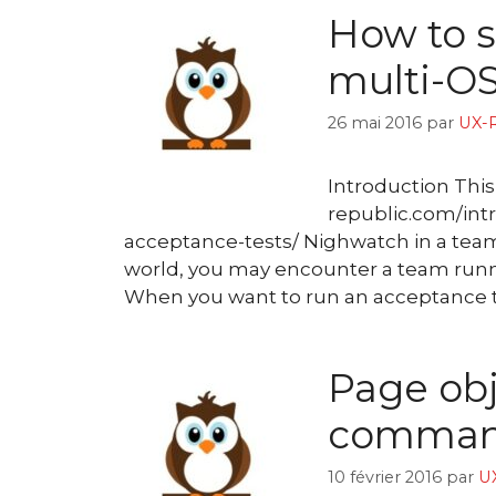
How to s
multi-OS
26 mai 2016
par
UX-R
Introduction This 
republic.com/int
acceptance-tests/ Nighwatch in a team
world, you may encounter a team runni
When you want to run an acceptance t
Page obj
command
10 février 2016
par
U