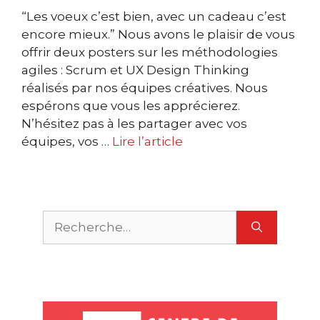
“Les voeux c’est bien, avec un cadeau c’est
encore mieux.” Nous avons le plaisir de vous
offrir deux posters sur les méthodologies
agiles : Scrum et UX Design Thinking
réalisés par nos équipes créatives. Nous
espérons que vous les apprécierez.
N’hésitez pas à les partager avec vos
équipes, vos …
Lire l’article
Rechercher :
X
m
O
P
u
c
r
S
U
m
M
u
S
c
a
e
s
t
r
r