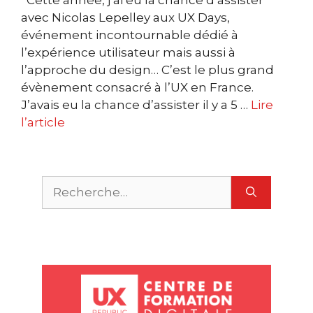
avec Nicolas Lepelley aux UX Days,
événement incontournable dédié à
l’expérience utilisateur mais aussi à
l’approche du design… C’est le plus grand
évènement consacré à l’UX en France.
J’avais eu la chance d’assister il y a 5 …
Lire
l’article
Rechercher :
X
U
n
a
e
m
O
P
u
S
c
r
m
M
u
S
c
a
e
s
t
r
r
L
D
g
n
S
e
c
e
e
v
s
r
i
i
T
U
u
e
a
e
s
s
t
t
t
r
i
i
l