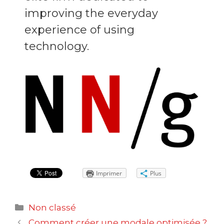
improving the everyday
experience of using
technology.
Imprimer
Plus
Catégories
Non classé
Navigation
Comment créer une modale optimisée ?