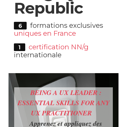
Republic
formations exclusives
6
uniques en France
certification NN/g
1
internationale
UX
BEING A UX LEADER :
C
ESSENTIAL SKILLS FOR ANY
UX PRACTITIONER
O
en
Apprenez et appliquez des
s