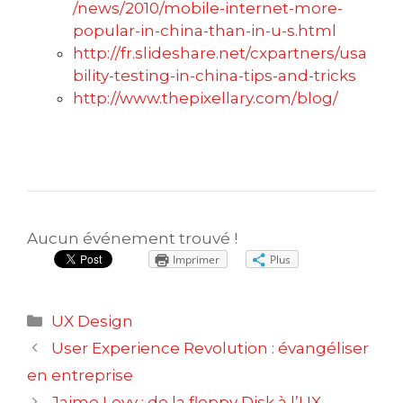
/news/2010/mobile-internet-more-
popular-in-china-than-in-u-s.html
http://fr.slideshare.net/cxpartners/usa
bility-testing-in-china-tips-and-tricks
http://www.thepixellary.com/blog/
Aucun événement trouvé !
Imprimer
Plus
Catégories
UX Design
Navigation
User Experience Revolution : évangéliser
des
en entreprise
articles
Jaime Levy : de la floppy Disk à l’UX