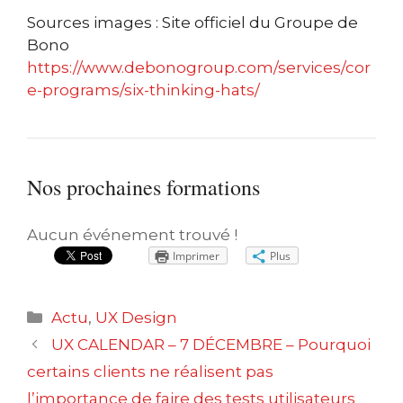
Sources images :
Site officiel du Groupe de
Bono
https://www.debonogroup.com/services/cor
e-programs/six-thinking-hats/
Nos prochaines formations
Aucun événement trouvé !
Imprimer
Plus
Catégories
Actu
,
UX Design
Navigation
UX CALENDAR – 7 DÉCEMBRE – Pourquoi
des
certains clients ne réalisent pas
articles
l’importance de faire des tests utilisateurs