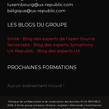
luxembourg@ux-republic.com
belgique@ux-republic.com
LES BLOGS DU GROUPE
Smile - Blog des experts de l'open Source
Sensiolabs - Blog des experts Symphony
UX-Republic - Blog des experts UX
PROCHAINES FORMATIONS
Aucun événement trouvé !
Politique de confidentialité et de conservation des données.
© UX-REPUBLIC
2026. A Smile group company. Versions :
anglaise
I
Allemande
I
Autrichienne
I
Ukrainienne
I
Belge
I
Hollandaise
I
Luxembourgeoise
I
Française